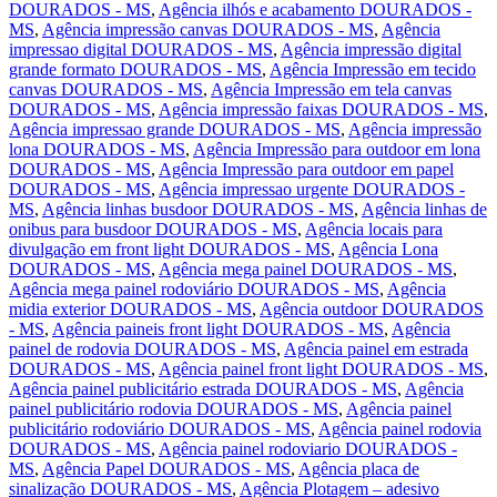
DOURADOS - MS
,
Agência ilhós e acabamento DOURADOS -
MS
,
Agência impressão canvas DOURADOS - MS
,
Agência
impressao digital DOURADOS - MS
,
Agência impressão digital
grande formato DOURADOS - MS
,
Agência Impressão em tecido
canvas DOURADOS - MS
,
Agência Impressão em tela canvas
DOURADOS - MS
,
Agência impressão faixas DOURADOS - MS
,
Agência impressao grande DOURADOS - MS
,
Agência impressão
lona DOURADOS - MS
,
Agência Impressão para outdoor em lona
DOURADOS - MS
,
Agência Impressão para outdoor em papel
DOURADOS - MS
,
Agência impressao urgente DOURADOS -
MS
,
Agência linhas busdoor DOURADOS - MS
,
Agência linhas de
onibus para busdoor DOURADOS - MS
,
Agência locais para
divulgação em front light DOURADOS - MS
,
Agência Lona
DOURADOS - MS
,
Agência mega painel DOURADOS - MS
,
Agência mega painel rodoviário DOURADOS - MS
,
Agência
midia exterior DOURADOS - MS
,
Agência outdoor DOURADOS
- MS
,
Agência paineis front light DOURADOS - MS
,
Agência
painel de rodovia DOURADOS - MS
,
Agência painel em estrada
DOURADOS - MS
,
Agência painel front light DOURADOS - MS
,
Agência painel publicitário estrada DOURADOS - MS
,
Agência
painel publicitário rodovia DOURADOS - MS
,
Agência painel
publicitário rodoviário DOURADOS - MS
,
Agência painel rodovia
DOURADOS - MS
,
Agência painel rodoviario DOURADOS -
MS
,
Agência Papel DOURADOS - MS
,
Agência placa de
sinalização DOURADOS - MS
,
Agência Plotagem – adesivo