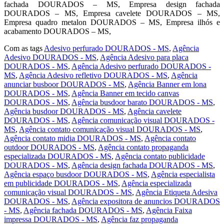
fachada DOURADOS – MS, Empresa design fachada
DOURADOS – MS, Empresa cavelete DOURADOS – MS,
Empresa quadro metalon DOURADOS – MS, Empresa ilhós e
acabamento DOURADOS – MS,
Com as tags
Adesivo perfurado DOURADOS - MS
,
Agência
Adesivo DOURADOS - MS
,
Agência Adesivo para placa
DOURADOS - MS
,
Agência Adesivo perfurado DOURADOS -
MS
,
Agência Adesivo refletivo DOURADOS - MS
,
Agência
anunciar busboor DOURADOS - MS
,
Agência Banner em lona
DOURADOS - MS
,
Agência Banner em tecido canvas
DOURADOS - MS
,
Agência busdoor barato DOURADOS - MS
,
Agência busdoor DOURADOS - MS
,
Agência cavelete
DOURADOS - MS
,
Agência comunicação visual DOURADOS -
MS
,
Agência contato comunicação visual DOURADOS - MS
,
Agência contato midia DOURADOS - MS
,
Agência contato
outdoor DOURADOS - MS
,
Agência contato propaganda
especializada DOURADOS - MS
,
Agência contato publicidade
DOURADOS - MS
,
Agência design fachada DOURADOS - MS
,
Agência espaço busdoor DOURADOS - MS
,
Agência especialista
em publicidade DOURADOS - MS
,
Agência especializada
comunicação visual DOURADOS - MS
,
Agência Etiqueta Adesiva
DOURADOS - MS
,
Agência expositora de anuncios DOURADOS
- MS
,
Agência fachada DOURADOS - MS
,
Agência Faixa
impressa DOURADOS - MS
,
Agência faz propaganda