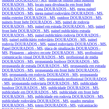
busdoor DOURADOS - MS
,
linhas de onibus para busdoor
DOURADOS - MS
,
locais para divulgação em front light
DOURADOS - MS
,
Lona DOURADOS - MS
,
mega painel
DOURADOS - MS
,
mega painel rodoviário DOURADOS - MS
,
midia exterior DOURADOS - MS
,
outdoor DOURADOS - MS
,
paineis front light DOURADOS - MS
,
painel de rodovia
DOURADOS - MS
,
painel em estrada DOURADOS - MS
,
painel
front light DOURADOS - MS
,
painel publicitário estrada
DOURADOS - MS
,
painel publicitário rodovia DOURADOS -
MS
,
painel publicitário rodoviário DOURADOS - MS
,
painel
rodovia DOURADOS - MS
,
painel rodoviario DOURADOS - MS
,
Papel DOURADOS - MS
,
placa de sinalização DOURADOS -
MS
,
Plotagem – adesivo recorte DOURADOS - MS
,
profissional
comunicação visual DOURADOS - MS
,
profissional de midia
DOURADOS - MS
,
propaganda busboor DOURADOS - MS
,
propaganda de estrada DOURADOS - MS
,
propaganda em estrada
DOURADOS - MS
,
propaganda em front light DOURADOS -
MS
,
propaganda em rodovia DOURADOS - MS
,
propaganda
estrada DOURADOS - MS
,
propaganda profissional DOURADOS
- MS
,
propaganda rodoviaria DOURADOS - MS
,
publicidade
busdoor DOURADOS - MS
,
publicidade DOURADOS - MS
,
publicidade em DOURADOS - MS
,
publicidade em front light
DOURADOS - MS
,
publicidade em rodovia DOURADOS - MS
,
publicidade rodoviária DOURADOS - MS
,
quadro metalon
DOURADOS - MS
,
totem DOURADOS - MS
,
vulcanização